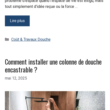
problème d’espace quand l’espace de vie est exigu, mais
tout simplement d’idée reçue ou la force …
Lire plus
Catégories
Coût & Travaux Douche
Comment installer une colonne de douche
encastrable ?
mai 12, 2025